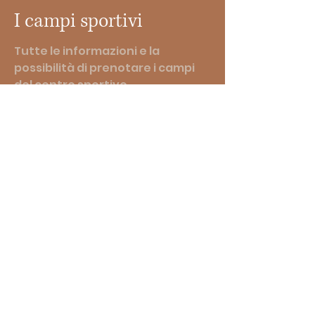
I campi sportivi
Tutte le informazioni e la
possibilità di prenotare i campi
del centro sportivo.
Scopri di più
DOVE TROVARCI
Via Colla, 1 , 24010 Santa Brigida -
BERGAMO
CONTATTI
Email :
prolocosantabrigida@gmail.com
Telefono :
0345 88689