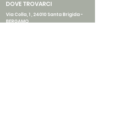
DOVE TROVARCI
Via Colla, 1 , 24010 Santa Brigida -
BERGAMO
CONTATTI
Email :
prolocosantabrigida@gmail.com
Telefono :
0345 88689
SEGUICI SUI SOCIAL